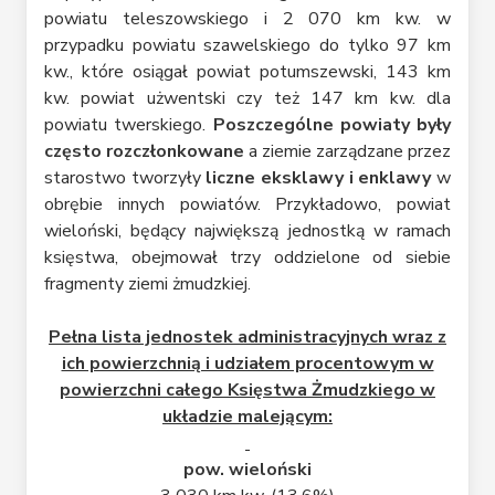
powiatu teleszowskiego i 2 070 km kw. w
przypadku powiatu szawelskiego do tylko 97 km
kw., które osiągał powiat potumszewski, 143 km
kw. powiat użwentski czy też 147 km kw. dla
powiatu twerskiego.
Poszczególne powiaty były
często rozczłonkowane
a ziemie zarządzane przez
starostwo tworzyły
liczne eksklawy i enklawy
w
obrębie innych powiatów. Przykładowo, powiat
wieloński, będący największą jednostką w ramach
księstwa, obejmował trzy oddzielone od siebie
fragmenty ziemi żmudzkiej.
Pełna lista jednostek administracyjnych wraz z
ich powierzchnią i udziałem procentowym w
powierzchni całego Księstwa Żmudzkiego w
układzie malejącym:
pow. wieloński