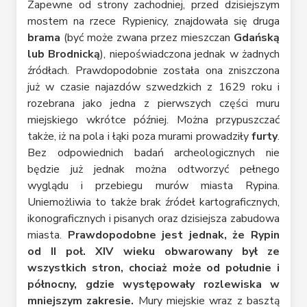
Zapewne od strony zachodniej, przed dzisiejszym
mostem na rzece Rypienicy, znajdowała się druga
brama
(być może zwana przez mieszczan
Gdańską
lub Brodnicką
), niepoświadczona jednak w żadnych
źródłach. Prawdopodobnie została ona zniszczona
już w czasie najazdów szwedzkich z 1629 roku i
rozebrana jako jedna z pierwszych części muru
miejskiego wkrótce później. Można przypuszczać
także, iż na pola i łąki poza murami prowadziły
furty
.
Bez odpowiednich badań archeologicznych nie
będzie już jednak można odtworzyć pełnego
wyglądu i przebiegu murów miasta Rypina.
Uniemożliwia to także brak źródeł kartograficznych,
ikonograficznych i pisanych oraz dzisiejsza zabudowa
miasta.
Prawdopodobne jest jednak, że Rypin
od II poł. XIV wieku obwarowany był ze
wszystkich stron, chociaż może od południe i
północny, gdzie występowały rozlewiska w
mniejszym zakresie.
Mury miejskie wraz z basztą