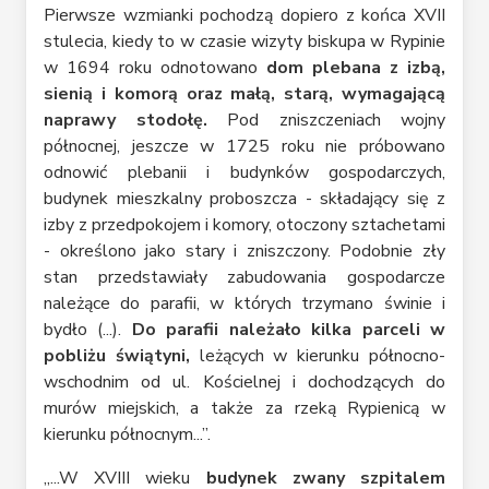
Pierwsze wzmianki pochodzą dopiero z końca XVII
stulecia, kiedy to w czasie wizyty biskupa w Rypinie
w 1694 roku odnotowano
dom plebana z izbą,
sienią i komorą oraz małą, starą, wymagającą
naprawy stodołę.
Pod zniszczeniach wojny
północnej, jeszcze w 1725 roku nie próbowano
odnowić plebanii i budynków gospodarczych,
budynek mieszkalny proboszcza - składający się z
izby z przedpokojem i komory, otoczony sztachetami
- określono jako stary i zniszczony. Podobnie zły
stan przedstawiały zabudowania gospodarcze
należące do parafii, w których trzymano świnie i
bydło (...).
Do parafii należało kilka parceli w
pobliżu świątyni,
leżących w kierunku północno-
wschodnim od ul. Kościelnej i dochodzących do
murów miejskich, a także za rzeką Rypienicą w
kierunku północnym...”.
„...W XVIII wieku
budynek zwany szpitalem