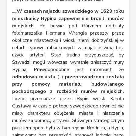
„...
W czasach najazdu szwedzkiego w 1629 roku
mieszkańcy Rypina zapewne nie bronili murów
miejskich
. Po bitwie pod Górznem oddziały
feldmarszałka Hermana Wrangla przeszły przez
okoliczne miasteczka i wioski ziemi dobrzyńskiej w
celach typowo rabunkowych, zajmując je zimą bez
użycia artylerii. Stąd trudno przypuszczać, by
Szwedzi mogli wówczas wyraźnie zniszczyć mury
Rypina. Prawdopodobne jest natomiast, że
odbudowa miasta
(...)
przeprowadzona została
przy pomocy materiału budowlanego
pochodzącego z rozbiórki murów miejskich.
Liczne przemarsze przez Rypin wojsk Karola
Gustawa w czasie potopu szwedzkiego również nie
miały charakteru oblężenia miasta i niszczenia
murów za pomocą artylerii. Głównym strategicznym
punktem oporu była w tym rejonie Brodnica, a Rypin,
zajmowany bez przeszkód, stanowił jedynie bazę