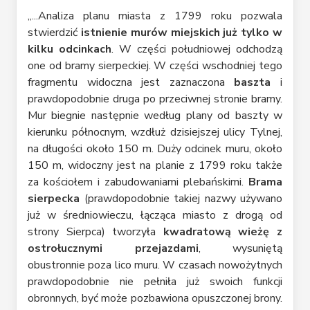
„...Analiza planu miasta z 1799 roku pozwala
stwierdzić
istnienie murów miejskich już tylko w
kilku odcinkach
. W części południowej odchodzą
one od bramy sierpeckiej. W części wschodniej tego
fragmentu widoczna jest zaznaczona
baszta
i
prawdopodobnie druga po przeciwnej stronie bramy.
Mur biegnie następnie według plany od baszty w
kierunku północnym, wzdłuż dzisiejszej ulicy Tylnej,
na długości około 150 m. Duży odcinek muru, około
150 m, widoczny jest na planie z 1799 roku także
za kościołem i zabudowaniami plebańskimi.
Brama
sierpecka
(prawdopodobnie takiej nazwy używano
już w średniowieczu, łącząca miasto z drogą od
strony Sierpca) tworzyła
kwadratową wieżę z
ostrołucznymi przejazdami
, wysuniętą
obustronnie poza lico muru. W czasach nowożytnych
prawdopodobnie nie pełniła już swoich funkcji
obronnych, być może pozbawiona opuszczonej brony.