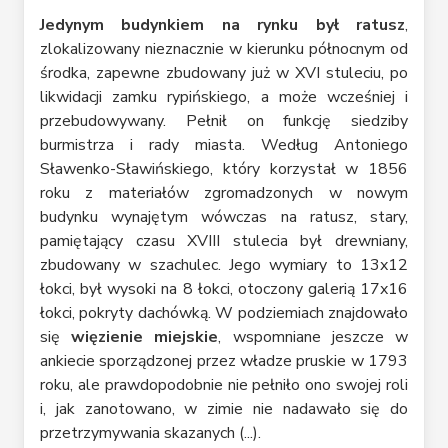
Jedynym budynkiem na rynku był ratusz
,
zlokalizowany nieznacznie w kierunku północnym od
środka, zapewne zbudowany już w XVI stuleciu, po
likwidacji zamku rypińskiego, a może wcześniej i
przebudowywany. Pełnił on funkcję siedziby
burmistrza i rady miasta. Według Antoniego
Sławenko-Sławińskiego, który korzystał w 1856
roku z materiałów zgromadzonych w nowym
budynku wynajętym wówczas na ratusz, stary,
pamiętający czasu XVIII stulecia był drewniany,
zbudowany w szachulec. Jego wymiary to 13x12
łokci, był wysoki na 8 łokci, otoczony galerią 17x16
łokci, pokryty dachówką. W podziemiach znajdowało
się
więzienie miejskie
, wspomniane jeszcze w
ankiecie sporządzonej przez władze pruskie w 1793
roku, ale prawdopodobnie nie pełniło ono swojej roli
i, jak zanotowano, w zimie nie nadawało się do
przetrzymywania skazanych (...).