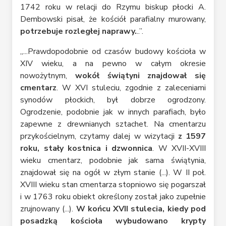
1742 roku w relacji do Rzymu biskup płocki A.
Dembowski pisał, że kościół parafialny murowany,
potrzebuje rozległej naprawy.
..”.
„...Prawdopodobnie od czasów budowy kościoła w
XIV wieku, a na pewno w całym okresie
nowożytnym,
wokół świątyni znajdował się
cmentarz
. W XVI stuleciu, zgodnie z zaleceniami
synodów płockich, był dobrze ogrodzony.
Ogrodzenie, podobnie jak w innych parafiach, było
zapewne z drewnianych sztachet. Na cmentarzu
przykościelnym, czytamy dalej w wizytacji
z 1597
roku, stały kostnica i dzwonnica
. W XVII-XVIII
wieku cmentarz, podobnie jak sama świątynia,
znajdował się na ogół w złym stanie (...). W II poł.
XVIII wieku stan cmentarza stopniowo się pogarszał
i w 1763 roku obiekt określony został jako zupełnie
zrujnowany (...).
W końcu XVII stulecia, kiedy pod
posadzką kościoła wybudowano krypty