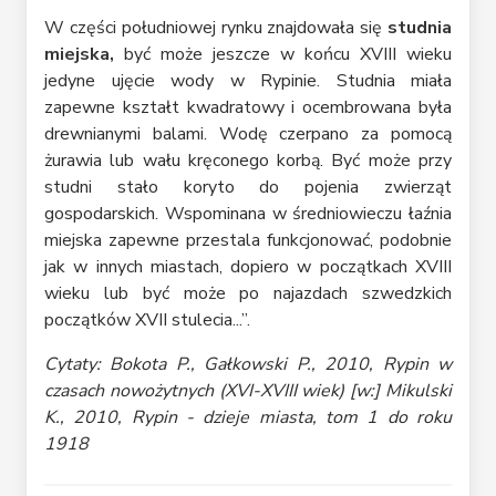
W części południowej rynku znajdowała się
studnia
miejska,
być może jeszcze w końcu XVIII wieku
jedyne ujęcie wody w Rypinie. Studnia miała
zapewne kształt kwadratowy i ocembrowana była
drewnianymi balami. Wodę czerpano za pomocą
żurawia lub wału kręconego korbą. Być może przy
studni stało koryto do pojenia zwierząt
gospodarskich. Wspominana w średniowieczu łaźnia
miejska zapewne przestala funkcjonować, podobnie
jak w innych miastach, dopiero w początkach XVIII
wieku lub być może po najazdach szwedzkich
początków XVII stulecia...”.
Cytaty: Bokota P., Gałkowski P., 2010, Rypin w
czasach nowożytnych (XVI-XVIII wiek) [w:] Mikulski
K., 2010, Rypin - dzieje miasta, tom 1 do roku
1918