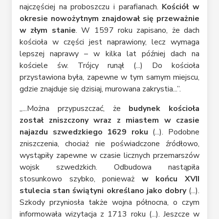
najczęściej na proboszczu i parafianach.
Kościół w
okresie nowożytnym znajdował się przeważnie
w złym stanie
. W 1597 roku zapisano, że dach
kościoła w części jest naprawiony, lecz wymaga
lepszej naprawy – w kilka lat później dach na
kościele św. Trójcy runął (...) Do kościoła
przystawiona była, zapewne w tym samym miejscu,
gdzie znajduje się dzisiaj, murowana zakrystia...”.
„...Można przypuszczać, że
budynek kościoła
został zniszczony wraz z miastem w czasie
najazdu szwedzkiego 1629 roku
(...). Podobne
zniszczenia, chociaż nie poświadczone źródłowo,
wystąpiły zapewne w czasie licznych przemarszów
wojsk szwedzkich. Odbudowa nastąpiła
stosunkowo szybko, ponieważ
w końcu XVII
stulecia stan świątyni określano jako dobry
(...).
Szkody przyniosła także wojna północna, o czym
informowała wizytacja z 1713 roku (...). Jeszcze w