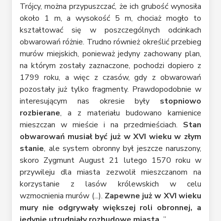
Trójcy, można przypuszczać, że ich grubość wynosiła
około 1 m, a wysokość 5 m, chociaż mogło to
kształtować się w poszczególnych odcinkach
obwarowań różnie. Trudno również określić przebieg
murów miejskich, ponieważ jedyny zachowany plan,
na którym zostały zaznaczone, pochodzi dopiero z
1799 roku, a więc z czasów, gdy z obwarowań
pozostały już tylko fragmenty. Prawdopodobnie w
interesującym nas okresie były
stopniowo
rozbierane
, a z materiału budowano kamienice
mieszczan w mieście i na przedmieściach.
Stan
obwarowań musiał być już w XVI wieku w złym
stanie
, ale system obronny był jeszcze naruszony,
skoro Zygmunt August 21 lutego 1570 roku w
przywileju dla miasta zezwolił mieszczanom na
korzystanie z lasów królewskich w celu
wzmocnienia murów (...).
Zapewne już w XVI wieku
mury nie odgrywały większej roli obronnej, a
jedynie utrudniały rozbudowę miasta
...”.