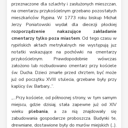
przeznaczone dla szlachty i zasłużonych mieszczan,
na cmentarzu przykościelnym grzebano pozostałych
mieszkańców Rypina. W 1773 roku biskup Michał
Jerzy Poniatowski wydał dla diecezji płockiej
rozporządzenie nakazujące zakładanie
cmentarzy tylko poza miastem
. Od tego czasu w
rypińskich aktach metrykalnych nie występują juz
notatki wskazujące na pochówki na cmentarzy
przykościelnym. Prawdopodobnie wówczas
założono lub rozbudowano cmentarz przy kościele
św. Ducha. Dzieci zmarłe przed chrztem, być może
już od początku XVIII stulecia, grzebane były przy
kaplicy św. Barbary...”.
„...Przy kościele, od północnej strony, w tym samym
miejscu, gdzie dzisiaj, stała zapewne już od XIV
wieku
plebania
, a za nią znajdowały się
zabudowania gospodarcze proboszcza. Budynki te,
drewniane, dostawione były do murów miejskich (...).