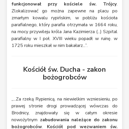
funkcjonował przy kościele św. Trójcy
.
Zlokalizować go można zapewne na placu po
zmarłym kowalu rypińskim, w pobliżu kościoła
parafialnego, który parafia otrzymała w 1664 roku,
na mocy przywileju króla Jana Kazimierza (...) Szpital
parafialny w I poł. XVIII wieku popadł w ruinę. w
1725 roku mieszkał w nim bakałarz...”.
Kościół św. Ducha - zakon
bożogrobców
„...Za rzeką Rypienicą, na niewielkim wzniesieniu, po
prawej stronie drogi prowadzącej wówczas do
Brodnicy, znajdowały się w całym okresie
nowożytnym
zabudowania należące do zakonu
bożogrobców
.
Kościół pod wezwaniem św.